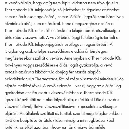
A vevő vállalja, hogy amíg nem lép tulajdonba nem távolítja el a
Thermotrade Kft. tulajdonát jelző jelzéseket és figyelmeztetéseket
sem az áruk csomagolásáról, sem a jótállási jegyről, sem bármilyen
hivatalos iratról, sem az árukról. Ennek megszegése esetén a
Thermotrade Kft. a leszállított árukat a tulajdonának átszállásáig a
birtokába visszaveheti. A vevőt büntetőjogi felelősség is terheli a
Thermotrade Kft. tulajdonjogának esetleges megsértéséért. A
tulajdonjog csak a teljes szerződéses eladási ár tényleges
megfizetésekor száll át a vevőre. Amennyiben a Thermotrade Kft.
törvényes vagy szerződéses elállási jogát gyakorolja, a vevő
tartozik az árut a kikötött tulajdonjog fenntartás alapján
haladéktalanul a Thermotrade Kft. részére visszaadni minden külön
eljárás mellőzésével. A vevő tudomásul veszi, hogy az elállási jog
gyakorlása esetén az áru visszavételében a Thermotrade Kft.
igazolt képviselőit nem akadályozhatja, ezért tűrni köteles az áru
visszavételével, illetve visszaszállításával kapcsolatos szükséges
eljárást. Az általunk szállított és fentiek szerint még tulajdonunkban
lévő áru beépítése és átalakítása mindig a mi megbízásunkból
történik, anélkül azonban, hogy ez ránk nézve bármiféle