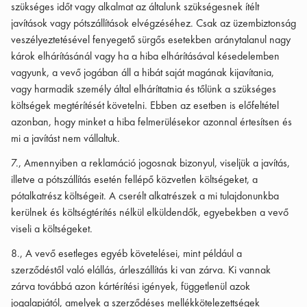
szükséges időt vagy alkalmat az általunk szükségesnek ítélt
javítások vagy pótszállítások elvégzéséhez. Csak az üzembiztonság
veszélyeztetésével fenyegető sürgős esetekben aránytalanul nagy
károk elhárításánál vagy ha a hiba elhárításával késedelemben
vagyunk, a vevő jogában áll a hibát saját magának kijavítania,
vagy harmadik személy által elháríttatnia és tőlünk a szükséges
költségek megtérítését követelni. Ebben az esetben is előfeltétel
azonban, hogy minket a hiba felmerülésekor azonnal értesítsen és
mi a javítást nem vállaltuk.
7., Amennyiben a reklamáció jogosnak bizonyul, viseljük a javítás,
illetve a pótszállítás esetén fellépő közvetlen költségeket, a
pótalkatrész költségeit. A cserélt alkatrészek a mi tulajdonunkba
kerülnek és költségtérítés nélkül elküldendők, egyebekben a vevő
viseli a költségeket.
8., A vevő esetleges egyéb követelései, mint például a
szerződéstől való elállás, árleszállítás ki van zárva. Ki vannak
zárva továbbá azon kártérítési igények, függetlenül azok
jogalapjától, amelyek a szerződéses mellékkötelezettségek