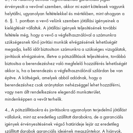
érvényesíti a vevővel szemben, akkor mi ezért kötelesek vagyunk
helytállni, ugyanolyan feltételekkel és mértékben, mint ahogyan a
6. §. 1. pontban a vevő velünk szemben jótállási igényeinek a
kielégítését vállaltuk. A jótállási igények teljesítésének további
feltétele még, hogy a vevő a végfelhasználóval a számunkra
szükségesnek tűnő javítási munkák elvégzésének lehetőségét
megadja, kellő időt biztosítson számunkra a szükséges vizsgálatok,
javítások elvégzésére, illetve a pótszállítások teljesítésére, továbbá
biztosítsa a berendezéshez való megfelelő hozzáférés lehetőségét
akkor is, ha a berendezés a végfelhasználónál szilárdan be van
építve. A költségek, amelyek abból adódnak, hogy a
berendezéshez csak aránytalan nehézséggel lehet hozzáférni,
vagy nem állt rendelkezésre elegendő munkaterület,
mindenképpen a vevőt terhelik.
4., A pótszállításokra és javításokra ugyanolyan terjedelmű jótállást
vállalunk, mint az eredetileg szállított darabokra, de a garanciális
igények érvényesítésének végső határideje lejár az eredetileg
szállított darabok garanciális idejének megszűntekor. A hiányok,