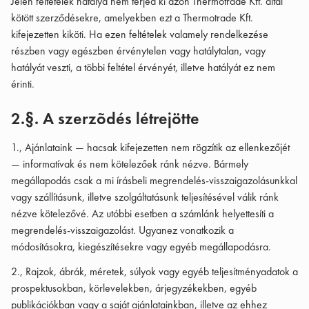
Jelen feltételek hatálya nem terjed ki azon Thermotrade Kft. által
kötött szerződésekre, amelyekben ezt a Thermotrade Kft.
kifejezetten kiköti. Ha ezen feltételek valamely rendelkezése
részben vagy egészben érvénytelen vagy hatálytalan, vagy
hatályát veszti, a többi feltétel érvényét, illetve hatályát ez nem
érinti.
2.§. A szerzõdés létrejötte
1., Ajánlataink — hacsak kifejezetten nem rögzítik az ellenkezőjét
— informatívak és nem kötelezőek ránk nézve. Bármely
megállapodás csak a mi írásbeli megrendelés-visszaigazolásunkkal
vagy szállításunk, illetve szolgáltatásunk teljesítésével válik ránk
nézve kötelezővé. Az utóbbi esetben a számlánk helyettesíti a
megrendelés-visszaigazolást. Ugyanez vonatkozik a
módosításokra, kiegészítésekre vagy egyéb megállapodásra.
2., Rajzok, ábrák, méretek, súlyok vagy egyéb teljesítményadatok a
prospektusokban, körlevelekben, árjegyzékekben, egyéb
publikációkban vagy a saját ajánlatainkban, illetve az ehhez