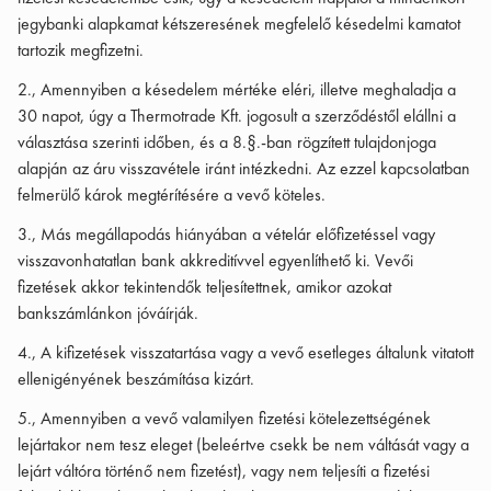
jegybanki alapkamat kétszeresének megfelelő késedelmi kamatot
tartozik megfizetni.
2., Amennyiben a késedelem mértéke eléri, illetve meghaladja a
30 napot, úgy a Thermotrade Kft. jogosult a szerződéstől elállni a
választása szerinti időben, és a 8.§.-ban rögzített tulajdonjoga
alapján az áru visszavétele iránt intézkedni. Az ezzel kapcsolatban
felmerülő károk megtérítésére a vevő köteles.
3., Más megállapodás hiányában a vételár előfizetéssel vagy
visszavonhatatlan bank akkreditívvel egyenlíthető ki. Vevői
fizetések akkor tekintendők teljesítettnek, amikor azokat
bankszámlánkon jóváírják.
4., A kifizetések visszatartása vagy a vevő esetleges általunk vitatott
ellenigényének beszámítása kizárt.
5., Amennyiben a vevő valamilyen fizetési kötelezettségének
lejártakor nem tesz eleget (beleértve csekk be nem váltását vagy a
lejárt váltóra történő nem fizetést), vagy nem teljesíti a fizetési