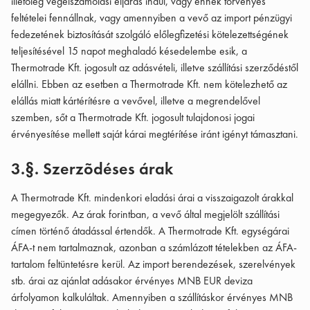
illetőleg végelszámolási eljárás indul, vagy ennek törvényes
feltételei fennállnak, vagy amennyiben a vevő az import pénzügyi
fedezetének biztosítását szolgáló előlegfizetési kötelezettségének
teljesítésével 15 napot meghaladó késedelembe esik, a
Thermotrade Kft. jogosult az adásvételi, illetve szállítási szerződéstől
elállni. Ebben az esetben a Thermotrade Kft. nem kötelezhető az
elállás miatt kártérítésre a vevővel, illetve a megrendelővel
szemben, sőt a Thermotrade Kft. jogosult tulajdonosi jogai
érvényesítése mellett saját kárai megtérítése iránt igényt támasztani.
3.§. Szerzõdéses árak
A Thermotrade Kft. mindenkori eladási árai a visszaigazolt árakkal
megegyezők. Az árak forintban, a vevő által megjelölt szállítási
címen történő átadással értendők. A Thermotrade Kft. egységárai
ÁFA-t nem tartalmaznak, azonban a számlázott tételekben az ÁFA-
tartalom feltüntetésre kerül. Az import berendezések, szerelvények
stb. árai az ajánlat adásakor érvényes MNB EUR deviza
árfolyamon kalkuláltak. Amennyiben a szállításkor érvényes MNB