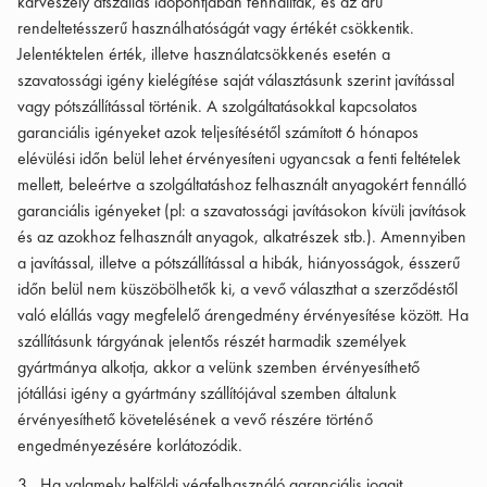
kárveszély átszállás időpontjában fennálltak, és az áru
rendeltetésszerű használhatóságát vagy értékét csökkentik.
Jelentéktelen érték, illetve használatcsökkenés esetén a
szavatossági igény kielégítése saját választásunk szerint javítással
vagy pótszállítással történik. A szolgáltatásokkal kapcsolatos
garanciális igényeket azok teljesítésétől számított 6 hónapos
elévülési időn belül lehet érvényesíteni ugyancsak a fenti feltételek
mellett, beleértve a szolgáltatáshoz felhasznált anyagokért fennálló
garanciális igényeket (pl: a szavatossági javításokon kívüli javítások
és az azokhoz felhasznált anyagok, alkatrészek stb.). Amennyiben
a javítással, illetve a pótszállítással a hibák, hiányosságok, ésszerű
időn belül nem küszöbölhetők ki, a vevő választhat a szerződéstől
való elállás vagy megfelelő árengedmény érvényesítése között. Ha
szállításunk tárgyának jelentős részét harmadik személyek
gyártmánya alkotja, akkor a velünk szemben érvényesíthető
jótállási igény a gyártmány szállítójával szemben általunk
érvényesíthető követelésének a vevő részére történő
engedményezésére korlátozódik.
3., Ha valamely belföldi végfelhasználó garanciális jogait