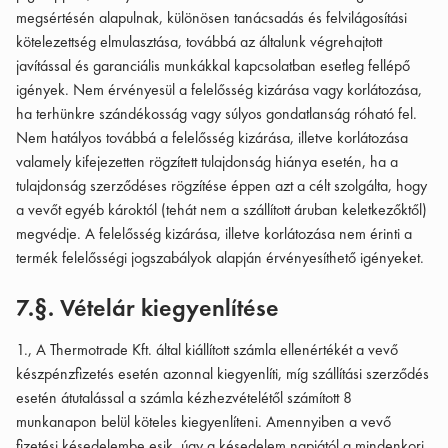
megsértésén alapulnak, különösen tanácsadás és felvilágosítási
kötelezettség elmulasztása, továbbá az általunk végrehajtott
javítással és garanciális munkákkal kapcsolatban esetleg fellépő
igények. Nem érvényesül a felelősség kizárása vagy korlátozása,
ha terhünkre szándékosság vagy súlyos gondatlanság róható fel.
Nem hatályos továbbá a felelősség kizárása, illetve korlátozása
valamely kifejezetten rögzített tulajdonság hiánya esetén, ha a
tulajdonság szerződéses rögzítése éppen azt a célt szolgálta, hogy
a vevőt egyéb károktól (tehát nem a szállított áruban keletkezőktől)
megvédje. A felelősség kizárása, illetve korlátozása nem érinti a
termék felelősségi jogszabályok alapján érvényesíthető igényeket.
7.§. Vételár kiegyenlítése
1., A Thermotrade Kft. által kiállított számla ellenértékét a vevő
készpénzfizetés esetén azonnal kiegyenlíti, míg szállítási szerződés
esetén átutalással a számla kézhezvételétől számított 8
munkanapon belül köteles kiegyenlíteni. Amennyiben a vevő
fizetési késedelembe esik, úgy a késedelem napjától a mindenkori