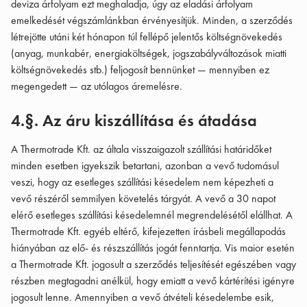
deviza árfolyam ezt meghaladja, úgy az eladási árfolyam
emelkedését végszámlánkban érvényesítjük. Minden, a szerződés
létrejötte utáni két hónapon túl fellépő jelentős költségnövekedés
(anyag, munkabér, energiaköltségek, jogszabályváltozások miatti
költségnövekedés stb.) feljogosít bennünket — mennyiben ez
megengedett — az utólagos áremelésre.
4.§. Az áru kiszállítása és átadása
A Thermotrade Kft. az általa visszaigazolt szállítási határidőket
minden esetben igyekszik betartani, azonban a vevő tudomásul
veszi, hogy az esetleges szállítási késedelem nem képezheti a
vevő részéről semmilyen követelés tárgyát. A vevő a 30 napot
elérő esetleges szállítási késedelemnél megrendelésétől elállhat. A
Thermotrade Kft. egyéb eltérő, kifejezetten írásbeli megállapodás
hiányában az elő- és részszállítás jogát fenntartja. Vis maior esetén
a Thermotrade Kft. jogosult a szerződés teljesítését egészében vagy
részben megtagadni anélkül, hogy emiatt a vevő kártérítési igényre
jogosult lenne. Amennyiben a vevő átvételi késedelembe esik,