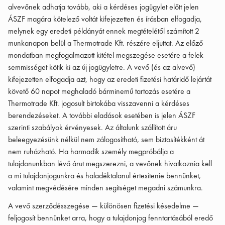
alvevőnek adhatja tovább, aki a kérdéses jogügylet előtt jelen
ÁSZF magára kötelező voltát kifejezetten és írásban elfogadja,
melynek egy eredeti példányát ennek megtételétől számított 2
munkanapon belül a Thermotrade Kft. részére eljuttat. Az előző
mondatban megfogalmazott kitétel megszegése esetére a felek
semmisséget kötik ki az új jogügyletre. A vevő (és az alvevő)
kifejezetten elfogadja azt, hogy az eredeti fizetési határidő lejártát
követő 60 napot meghaladó bárminemű tartozás esetére a
Thermotrade Kft. jogosult birtokába visszavenni a kérdéses
berendezéseket. A további eladások esetében is jelen ÁSZF
szerinti szabályok érvényesek. Az általunk szállított áru
beleegyezésünk nélkül nem zálogosítható, sem biztosítékként át
nem ruházható. Ha harmadik személy megpróbálja a
tulajdonunkban lévő árut megszerezni, a vevőnek hivatkoznia kell
a mi tulajdonjogunkra és haladéktalanul értesítenie bennünket,
valamint megvédésére minden segítséget megadni számunkra.
A vevő szerződésszegése — különösen fizetési késedelme —
feljogosít bennünket arra, hogy a tulajdonjog fenntartásából eredő