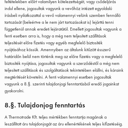
feltételekben előírt valamilyen kötelezettségét, vagy csődeljárás
indul ellene, jogosultak vagyunk a vevőhöz intézett egyoldalú
írásbeli nyilatkozattal a vevő valamennyi velünk szemben fennálló
tartozását (beleértve a le nem járt tartozásokat is) lejárttá tenni
függetlenül annak eredeti lejáratától. Emellett jogosultak vagyunk a
fenti esetben arra is, hogy a még nem teljesített szállítások
teljesítését előre fizetés vagy egyéb megfelelő biztosíték
nyújtásához kössük. Amennyiben az általunk kitűzött ésszerű
határidőn belül nem történik meg az előre fizetés vagy a megfelelő
biztosíték nyújtása, jogosultak vagyunk a szerződéstől a még nem
teljesített szállítások és szolgáltatások tekintetében elállni, és káraink
megtérítését követelni. A fenti valamennyi esetben jogosultak
vagyunk a 8.§. szerinti tulajdonjogi fenntartásból eredő jogainkat
gyakorolni.
8.§. Tulajdonjog fenntartás
A Thermotrade Kft. teljes mértékben fenntartja magának a
leszállított áru tulajdonjogát az áru ellenértékének teljes kifizetéséig.