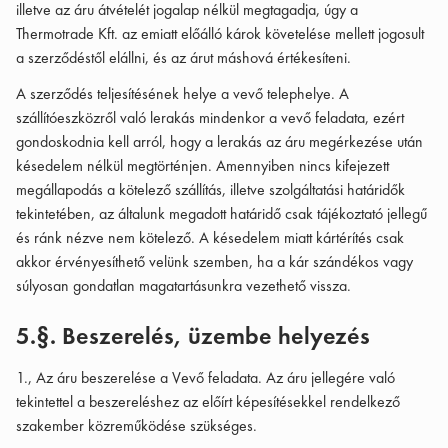
illetve az áru átvételét jogalap nélkül megtagadja, úgy a
Thermotrade Kft. az emiatt előálló károk követelése mellett jogosult
a szerződéstől elállni, és az árut máshová értékesíteni.
A szerződés teljesítésének helye a vevő telephelye. A
szállítóeszközről való lerakás mindenkor a vevő feladata, ezért
gondoskodnia kell arról, hogy a lerakás az áru megérkezése után
késedelem nélkül megtörténjen. Amennyiben nincs kifejezett
megállapodás a kötelező szállítás, illetve szolgáltatási határidők
tekintetében, az általunk megadott határidő csak tájékoztató jellegű
és ránk nézve nem kötelező. A késedelem miatt kártérítés csak
akkor érvényesíthető velünk szemben, ha a kár szándékos vagy
súlyosan gondatlan magatartásunkra vezethető vissza.
5.§. Beszerelés, üzembe helyezés
1., Az áru beszerelése a Vevő feladata. Az áru jellegére való
tekintettel a beszereléshez az előírt képesítésekkel rendelkező
szakember közreműködése szükséges.