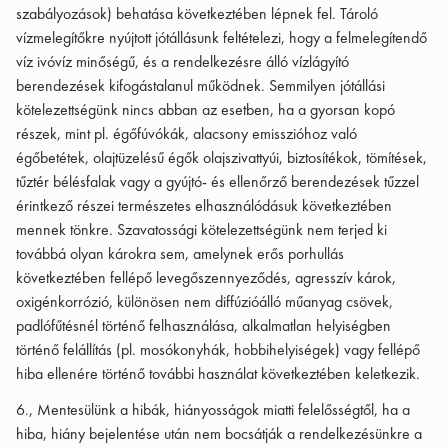
szabályozások) behatása következtében lépnek fel. Tároló
vízmelegítőkre nyújtott jótállásunk feltételezi, hogy a felmelegítendő
víz ivóvíz minőségű, és a rendelkezésre álló vízlágyító
berendezések kifogástalanul működnek. Semmilyen jótállási
kötelezettségünk nincs abban az esetben, ha a gyorsan kopó
részek, mint pl. égőfúvókák, alacsony emisszióhoz való
égőbetétek, olajtüzelésű égők olajszivattyúi, biztosítékok, tömítések,
tűztér bélésfalak vagy a gyújtó- és ellenőrző berendezések tűzzel
érintkező részei természetes elhasználódásuk következtében
mennek tönkre. Szavatossági kötelezettségünk nem terjed ki
továbbá olyan károkra sem, amelynek erős porhullás
következtében fellépő levegőszennyeződés, agresszív károk,
oxigénkorrózió, különösen nem diffúzióálló műanyag csövek,
padlófűtésnél történő felhasználása, alkalmatlan helyiségben
történő felállítás (pl. mosókonyhák, hobbihelyiségek) vagy fellépő
hiba ellenére történő további használat következtében keletkezik.
6., Mentesülünk a hibák, hiányosságok miatti felelősségtől, ha a
hiba, hiány bejelentése után nem bocsátják a rendelkezésünkre a