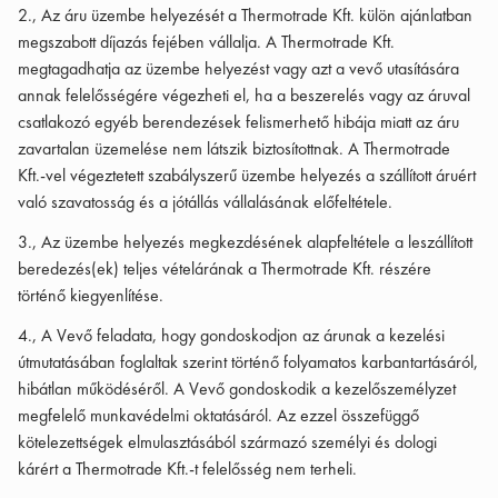
2., Az áru üzembe helyezését a Thermotrade Kft. külön ajánlatban
megszabott díjazás fejében vállalja. A Thermotrade Kft.
megtagadhatja az üzembe helyezést vagy azt a vevő utasítására
annak felelősségére végezheti el, ha a beszerelés vagy az áruval
csatlakozó egyéb berendezések felismerhető hibája miatt az áru
zavartalan üzemelése nem látszik biztosítottnak. A Thermotrade
Kft.-vel végeztetett szabályszerű üzembe helyezés a szállított áruért
való szavatosság és a jótállás vállalásának előfeltétele.
3., Az üzembe helyezés megkezdésének alapfeltétele a leszállított
beredezés(ek) teljes vételárának a Thermotrade Kft. részére
történő kiegyenlítése.
4., A Vevő feladata, hogy gondoskodjon az árunak a kezelési
útmutatásában foglaltak szerint történő folyamatos karbantartásáról,
hibátlan működéséről. A Vevő gondoskodik a kezelőszemélyzet
megfelelő munkavédelmi oktatásáról. Az ezzel összefüggő
kötelezettségek elmulasztásából származó személyi és dologi
kárért a Thermotrade Kft.-t felelősség nem terheli.