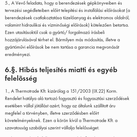
5., A Vevő feladata, hogy a berendezések gépkönyveiben és
tervezési segédleteiben előírt telepítési és installálási előírásokat (a
berendezések csatlakoztatása tüzelőanyag és elektromos oldalról,
valamint hidraulikai és vízminőségi előírások) kötelezően betartsa.
Ezen utasításoktól csak a gyártó/ forgalmazó írásbeli
hozzájárulásával térhet el. Bármilyen más módosítás, illetve a
gyártóművi előírások be nem tartása a garancia megvonását
eredményezi.
6.§. Hibás teljesítés miatti és egyéb
felelõsség
1., A Thermotrade Kft. kizárólag a 151/2003 (IX.22) Korm.
Rendelet hatálya alá tartozó fogyasztó és fogyasztási szerződések
esetében vállal jótállást azért, hogy az általunk szállított áru
megfelel a törvényben, illetve szerződésben előírt
követelményeknek. Ezen a körön kívül a Thermotrade Kft. a
szavatosság szabályai szerint vállalja felelősséget.