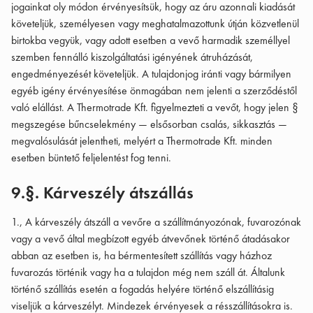
jogainkat oly módon érvényesítsük, hogy az áru azonnali kiadását
követeljük, személyesen vagy meghatalmazottunk útján közvetlenül
birtokba vegyük, vagy adott esetben a vevő harmadik személlyel
szemben fennálló kiszolgáltatási igényének átruházását,
engedményezését követeljük. A tulajdonjog iránti vagy bármilyen
egyéb igény érvényesítése önmagában nem jelenti a szerződéstől
való elállást. A Thermotrade Kft. figyelmezteti a vevőt, hogy jelen §
megszegése bűncselekmény — elsősorban csalás, sikkasztás —
megvalósulását jelentheti, melyért a Thermotrade Kft. minden
esetben büntető feljelentést fog tenni.
9.§. Kárveszély átszállás
1., A kárveszély átszáll a vevőre a szállítmányozónak, fuvarozónak
vagy a vevő által megbízott egyéb átvevőnek történő átadásakor
abban az esetben is, ha bérmentesített szállítás vagy házhoz
fuvarozás történik vagy ha a tulajdon még nem száll át. Általunk
történő szállítás esetén a fogadás helyére történő elszállításig
viseljük a kárveszélyt. Mindezek érvényesek a résszállításokra is.