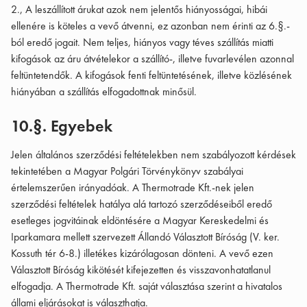
2., A leszállított árukat azok nem jelentős hiányosságai, hibái
ellenére is köteles a vevő átvenni, ez azonban nem érinti az 6.§.-
ból eredő jogait. Nem teljes, hiányos vagy téves szállítás miatti
kifogások az áru átvételekor a szállító-, illetve fuvarlevélen azonnal
feltüntetendők. A kifogások fenti feltüntetésének, illetve közlésének
hiányában a szállítás elfogadottnak minősül.
10.§. Egyebek
Jelen általános szerződési feltételekben nem szabályozott kérdések
tekintetében a Magyar Polgári Törvénykönyv szabályai
értelemszerűen irányadóak. A Thermotrade Kft.-nek jelen
szerződési feltételek hatálya alá tartozó szerződéseiből eredő
esetleges jogvitáinak eldöntésére a Magyar Kereskedelmi és
Iparkamara mellett szervezett Állandó Választott Bíróság (V. ker.
Kossuth tér 6-8.) illetékes kizárólagosan dönteni. A vevő ezen
Választott Bíróság kikötését kifejezetten és visszavonhatatlanul
elfogadja. A Thermotrade Kft. saját választása szerint a hivatalos
állami eljárásokat is választhatja.