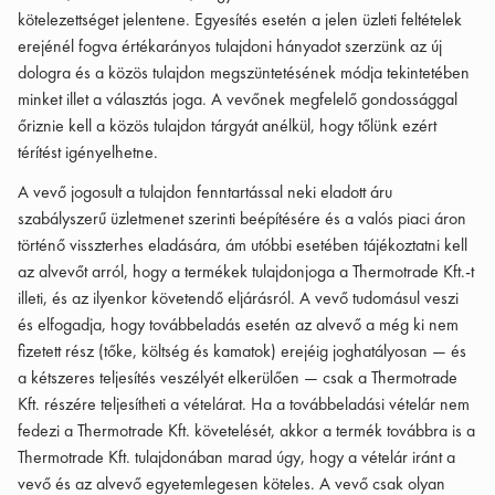
kötelezettséget jelentene. Egyesítés esetén a jelen üzleti feltételek
erejénél fogva értékarányos tulajdoni hányadot szerzünk az új
dologra és a közös tulajdon megszüntetésének módja tekintetében
minket illet a választás joga. A vevőnek megfelelő gondossággal
őriznie kell a közös tulajdon tárgyát anélkül, hogy tőlünk ezért
térítést igényelhetne.
A vevő jogosult a tulajdon fenntartással neki eladott áru
szabályszerű üzletmenet szerinti beépítésére és a valós piaci áron
történő visszterhes eladására, ám utóbbi esetében tájékoztatni kell
az alvevőt arról, hogy a termékek tulajdonjoga a Thermotrade Kft.-t
illeti, és az ilyenkor követendő eljárásról. A vevő tudomásul veszi
és elfogadja, hogy továbbeladás esetén az alvevő a még ki nem
fizetett rész (tőke, költség és kamatok) erejéig joghatályosan — és
a kétszeres teljesítés veszélyét elkerülően — csak a Thermotrade
Kft. részére teljesítheti a vételárat. Ha a továbbeladási vételár nem
fedezi a Thermotrade Kft. követelését, akkor a termék továbbra is a
Thermotrade Kft. tulajdonában marad úgy, hogy a vételár iránt a
vevő és az alvevő egyetemlegesen köteles. A vevő csak olyan