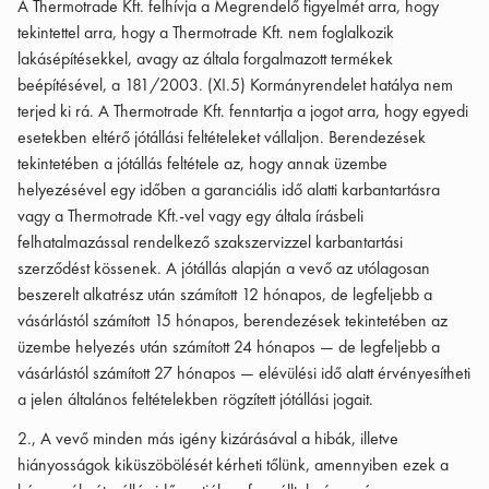
A Thermotrade Kft. felhívja a Megrendelő figyelmét arra, hogy
tekintettel arra, hogy a Thermotrade Kft. nem foglalkozik
lakásépítésekkel, avagy az általa forgalmazott termékek
beépítésével, a 181/2003. (XI.5) Kormányrendelet hatálya nem
terjed ki rá. A Thermotrade Kft. fenntartja a jogot arra, hogy egyedi
esetekben eltérő jótállási feltételeket vállaljon. Berendezések
tekintetében a jótállás feltétele az, hogy annak üzembe
helyezésével egy időben a garanciális idő alatti karbantartásra
vagy a Thermotrade Kft.-vel vagy egy általa írásbeli
felhatalmazással rendelkező szakszervizzel karbantartási
szerződést kössenek. A jótállás alapján a vevő az utólagosan
beszerelt alkatrész után számított 12 hónapos, de legfeljebb a
vásárlástól számított 15 hónapos, berendezések tekintetében az
üzembe helyezés után számított 24 hónapos — de legfeljebb a
vásárlástól számított 27 hónapos — elévülési idő alatt érvényesítheti
a jelen általános feltételekben rögzített jótállási jogait.
2., A vevő minden más igény kizárásával a hibák, illetve
hiányosságok kiküszöbölését kérheti tőlünk, amennyiben ezek a