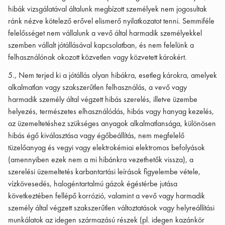
hibák vizsgálatával általunk megbízott személyek nem jogosultak
ránk nézve kötelező erővel elismerő nyilatkozatot tenni. Semmiféle
felelősséget nem vállalunk a vevő által harmadik személyekkel
szemben vállalt jótállásával kapcsolatban, és nem felelünk a
felhasználónak okozott közvetlen vagy közvetett károkért.
5., Nem terjed ki a jótállás olyan hibákra, esetleg károkra, amelyek
alkalmatlan vagy szakszerűtlen felhasználás, a vevő vagy
harmadik személy által végzett hibás szerelés, illetve üzembe
helyezés, természetes elhasználódás, hibás vagy hanyag kezelés,
az üzemeltetéshez szükséges anyagok alkalmatlansága, különösen
hibás égő kiválasztása vagy égőbeállítás, nem megfelelő
tüzelőanyag és vegyi vagy elektrokémiai elektromos befolyások
(amennyiben ezek nem a mi hibánkra vezethetők vissza), a
szerelési üzemeltetés karbantartási leírások figyelembe vétele,
vízkövesedés, halogéntartalmú gázok égéstérbe jutása
következtében fellépő korrózió, valamint a vevő vagy harmadik
személy által végzett szakszerűtlen változtatások vagy helyreállítási
munkálatok az idegen származású részek (pl. idegen kazánkör