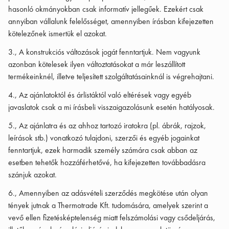
hasonló okmányokban csak informatív jellegűek. Ezekért csak
annyiban vállalunk felelősséget, amennyiben írásban kifejezetten
kötelezőnek ismertük el azokat.
3., A konstrukciós változások jogát fenntartjuk. Nem vagyunk
azonban kötelesek ilyen változtatásokat a már leszállított
termékeinknél, illetve teljesített szolgáltatásainknál is végrehajtani.
4., Az ajánlatoktól és árlistáktól való eltérések vagy egyéb
javaslatok csak a mi írásbeli visszaigazolásunk esetén hatályosak.
5., Az ajánlatra és az ahhoz tartozó iratokra (pl. ábrák, rajzok,
leírások stb.) vonatkozó tulajdoni, szerzői és egyéb jogainkat
fenntartjuk, ezek harmadik személy számára csak abban az
esetben tehetők hozzáférhetővé, ha kifejezetten továbbadásra
szánjuk azokat.
6., Amennyiben az adásvételi szerződés megkötése után olyan
tények jutnak a Thermotrade Kft. tudomására, amelyek szerint a
vevő ellen fizetésképtelenség miatt felszámolási vagy csődeljárás,